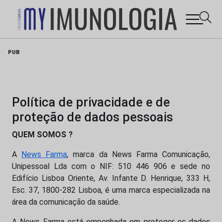
Skip
PUB
to
content
Política de privacidade e de
proteção de dados pessoais
QUEM SOMOS ?
A
News Farma
, marca da News Farma Comunicação,
Unipessoal Lda com o NIF: 510 446 906 e sede no
Edifício Lisboa Oriente, Av. Infante D. Henrique, 333 H,
Esc. 37, 1800-282 Lisboa, é uma marca especializada na
área da comunicação da saúde.
A News Farma está empenhada em proteger os dados