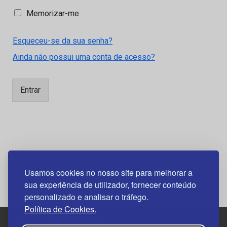
M
Memorizar-me
e
m
Esqueceu-se da sua senha?
o
r
Ainda não possui uma conta de acesso?
i
z
a
Entrar
r
-
m
e
APOIOS
Usamos cookies no nosso site para melhorar a
sua experiência de utilizador, fornecer conteúdo
personalizado e analisar o tráfego.
Política de Cookies.