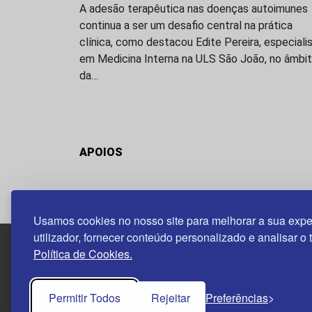
A adesão terapêutica nas doenças autoimunes
continua a ser um desafio central na prática
clínica, como destacou Edite Pereira, especiali
em Medicina Interna na ULS São João, no âmbi
da…
APOIOS
Usamos cookies no nosso site para melhorar a sua expe
utilizador, fornecer conteúdo personalizado e analisar o 
Política de Cookies.
Edif. Lisboa Oriente | Av. Infante D. Henrique, n.º 33
1800-282 Lisboa | Portugal
Permitir Todos
Rejeitar
Preferências
21 850 40 65