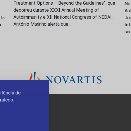
Treatment Options – Beyond the Guidelines”, que
No
decorreu durante XXXI Annual Meeting of
Au
Autoimmunity e XII National Congress of NEDAI,
sta
Joã
António Marinho alerta que…
to
Int
si
riência de
tráfego.
3H, esc. 37