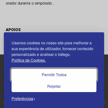
orador durante o simpósido…
APOIOS
Usamos cookies no nosso site para melhorar a
sua experiência de utilizador, fornecer conteúdo
personalizado e analisar o tráfego.
Política de Cookies.
Edif. Lisboa Oriente | Av. Infante D. Henrique, n.º 333H, esc.
Permitir Todos
37
1800-282 Lisboa | Portugal
Rejeitar
21 850 40 65
Preferências
© 2026 Todos os Direitos Reservados.
Política de