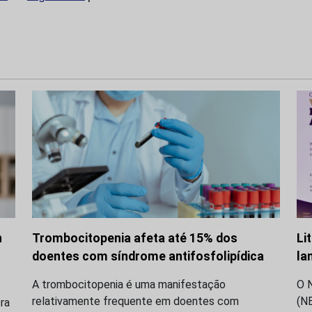
n
Trombocitopenia afeta até 15% dos
Li
doentes com síndrome antifosfolipídica
la
A trombocitopenia é uma manifestação
O 
relativamente frequente em doentes com
(N
ra