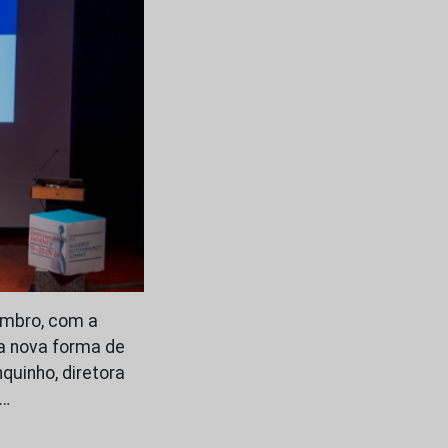
embro, com a
a nova forma de
quinho, diretora
s…