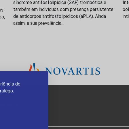
síndrome antifosfolipídica (SAF) trombótica e
In
também em indivíduos com presença persistente
bo
is
de anticorpos antifosfolipídicos (aPLA). Ainda
int
po,
assim, a sua prevalência…
riência de
tráfego.
3H, esc. 37