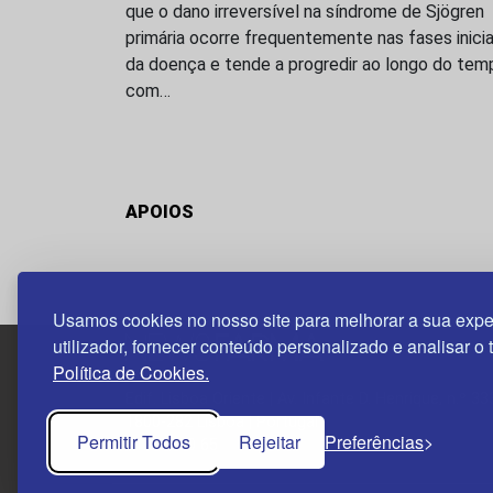
que o dano irreversível na síndrome de Sjögren
primária ocorre frequentemente nas fases inicia
da doença e tende a progredir ao longo do tem
com…
APOIOS
Usamos cookies no nosso site para melhorar a sua expe
utilizador, fornecer conteúdo personalizado e analisar o 
Política de Cookies.
Edif. Lisboa Oriente | Av. Infante D. Henrique, n.º 33
1800-282 Lisboa | Portugal
Permitir Todos
Rejeitar
Preferências
21 850 40 65